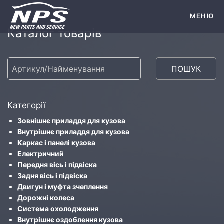
МЕНЮ
Каталог товарів
ПОШУК
Категорії
Зовнішнє приладдя для кузова
Внутрішнє приладдя для кузова
Каркас і панелі кузова
Електричний
Передня вісь і підвіска
Задня вісь і підвіска
Двигун і муфта зчеплення
Дорожні колеса
Система охолодження
Внутрішнє оздоблення кузова