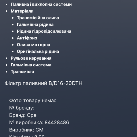
Паливна і вихлопна системи
Матеріали
Трансмісійна олива
Гальмівна рідина
Рідина гідропідсилювача
Антіфриз
Олива моторна
Оригінальна рідина
Рульове керування
Гальмівна система
Трансмісія
Фільтр паливний B/D16-20DTH
Фото товару немає
№ бренду:
Бренд: Opel
№ виробника: 84428486
Виробник: GM