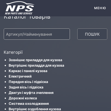
МЕНЮ
Каталог товарів
ПОШУК
Категорії
Зовнішнє приладдя для кузова
Внутрішнє приладдя для кузова
Каркас і панелі кузова
Електричний
Передня вісь і підвіска
Задня вісь і підвіска
Двигун і муфта зчеплення
Дорожні колеса
Система охолодження
Внутрішнє оздоблення кузова