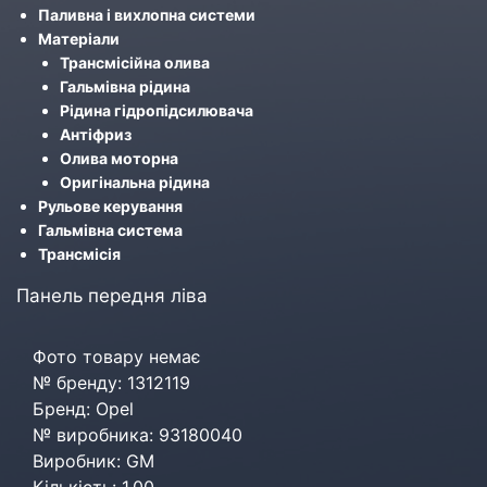
Паливна і вихлопна системи
Матеріали
Трансмісійна олива
Гальмівна рідина
Рідина гідропідсилювача
Антіфриз
Олива моторна
Оригінальна рідина
Рульове керування
Гальмівна система
Трансмісія
Панель передня ліва
Фото товару немає
№ бренду: 1312119
Бренд: Opel
№ виробника: 93180040
Виробник: GM