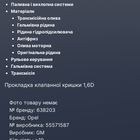
Паливна і вихлопна системи
Матеріали
Трансмісійна олива
Гальмівна рідина
Рідина гідропідсилювача
Антіфриз
Олива моторна
Оригінальна рідина
Рульове керування
Гальмівна система
Трансмісія
Прокладка клапанної кришки 1,6D
Фото товару немає
№ бренду: 638203
Бренд: Opel
№ виробника: 55571587
Виробник: GM