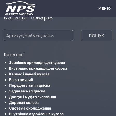
МЕНЮ
Каталог товарів
ПОШУК
Категорії
Зовнішнє приладдя для кузова
Внутрішнє приладдя для кузова
Каркас і панелі кузова
Електричний
Передня вісь і підвіска
Задня вісь і підвіска
Двигун і муфта зчеплення
Дорожні колеса
Система охолодження
Внутрішнє оздоблення кузова