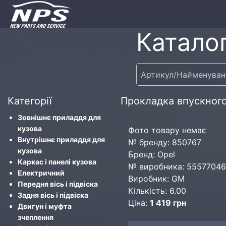
Каталог
Категорії
Прокладка впускного
Зовнішнє приладдя для
кузова
Фото товару немає
Внутрішнє приладдя для
№ бренду: 850767
кузова
Бренд: Opel
Каркас і панелі кузова
№ виробника: 55577046
Електричний
Виробник: GM
Передня вісь і підвіска
Кількість: 6.00
Задня вісь і підвіска
Ціна:
1 419 грн
Двигун і муфта
зчеплення