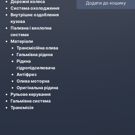
Дорожні колеса
Додати до кошику
Система охолодження
Внутрішнє оздоблення
кузова
Паливна і вихлопна
системи
Матеріали
Трансмісійна олива
Гальмівна рідина
Рідина
гідропідсилювача
Антіфриз
Олива моторна
Оригінальна рідина
Рульове керування
Гальмівна система
Трансмісія