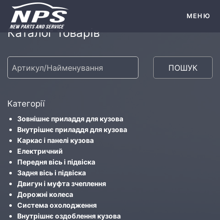
МЕНЮ
Каталог товарів
ПОШУК
Категорії
Зовнішнє приладдя для кузова
Внутрішнє приладдя для кузова
Каркас і панелі кузова
Електричний
Передня вісь і підвіска
Задня вісь і підвіска
Двигун і муфта зчеплення
Дорожні колеса
Система охолодження
Внутрішнє оздоблення кузова