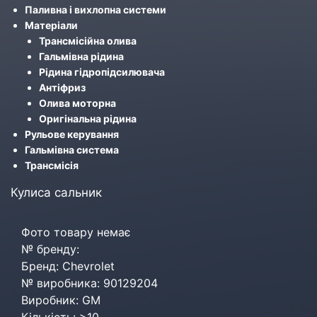
Паливна і вихлопна системи
Матеріали
Трансмісійна олива
Гальмівна рідина
Рідина гідропідсилювача
Антіфриз
Олива моторна
Оригінальна рідина
Рульове керування
Гальмівна система
Трансмісія
Кулиса сальник
Фото товару немає
№ бренду:
Бренд: Chevrolet
№ виробника: 90129204
Виробник: GM