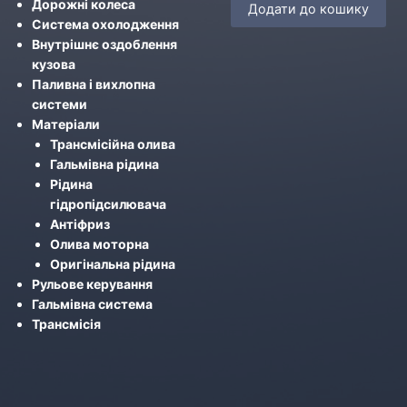
Дорожні колеса
Додати до кошику
Система охолодження
Внутрішнє оздоблення
кузова
Паливна і вихлопна
системи
Матеріали
Трансмісійна олива
Гальмівна рідина
Рідина
гідропідсилювача
Антіфриз
Олива моторна
Оригінальна рідина
Рульове керування
Гальмівна система
Трансмісія