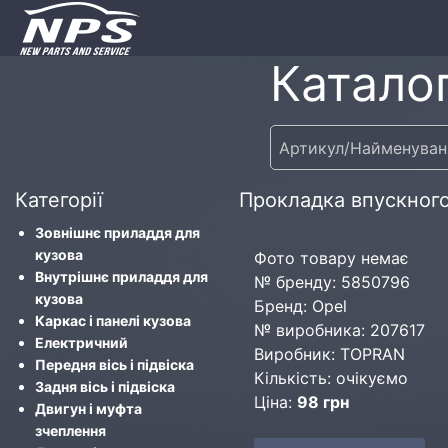
Каталог
Категорії
Прокладка впускног
Зовнішнє приладдя для
кузова
Фото товару немає
Внутрішнє приладдя для
№ бренду: 5850796
кузова
Бренд: Opel
Каркас і панелі кузова
№ виробника: 207617
Електричний
Виробник: TOPRAN
Передня вісь і підвіска
Кількість: очікуємо
Задня вісь і підвіска
Ціна:
98 грн
Двигун і муфта
зчеплення