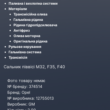
Паливна і вихлопна системи
Матеріали
Трансмісійна олива
Гальмівна рідина
Рідина гідропідсилювача
Антіфриз
Олива моторна
Оригінальна рідина
Рульове керування
Гальмівна система
Трансмісія
Сальник піввісі М32, F35, F40
Фото товару немає
№ бренду: 374514
Бренд: Opel
№ виробника: 12755013
Виробник: GM