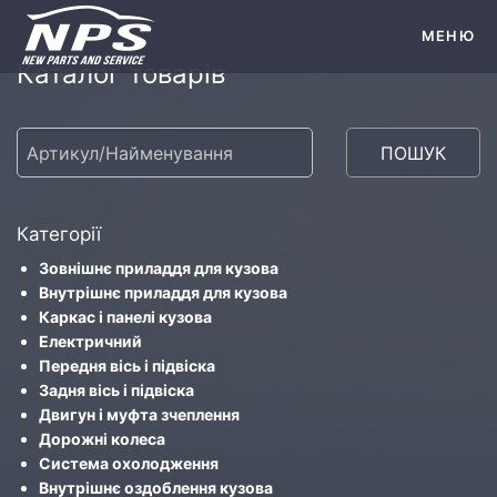
МЕНЮ
Каталог товарів
ПОШУК
Категорії
Зовнішнє приладдя для кузова
Внутрішнє приладдя для кузова
Каркас і панелі кузова
Електричний
Передня вісь і підвіска
Задня вісь і підвіска
Двигун і муфта зчеплення
Дорожні колеса
Система охолодження
Внутрішнє оздоблення кузова