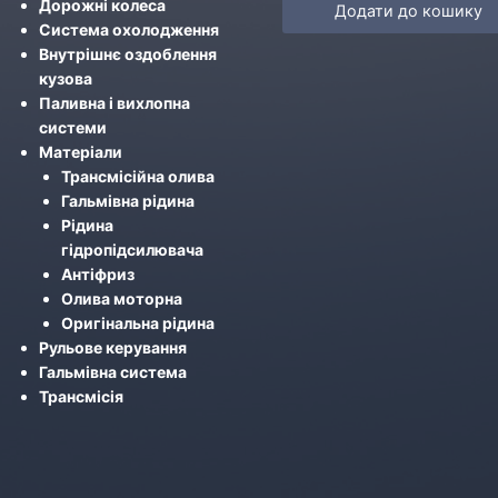
Дорожні колеса
Додати до кошику
Система охолодження
Внутрішнє оздоблення
кузова
Паливна і вихлопна
системи
Матеріали
Трансмісійна олива
Гальмівна рідина
Рідина
гідропідсилювача
Антіфриз
Олива моторна
Оригінальна рідина
Рульове керування
Гальмівна система
Трансмісія