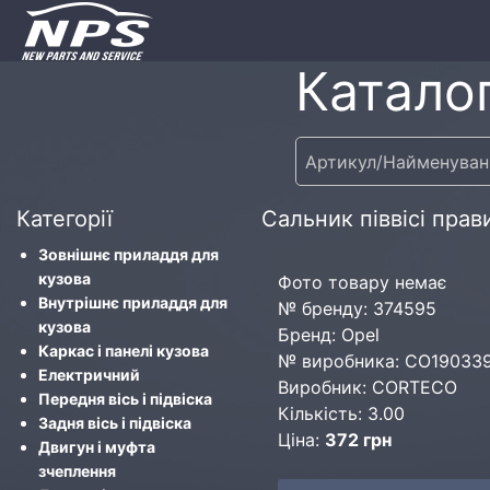
Каталог
Категорії
Сальник піввісі пра
Зовнішнє приладдя для
кузова
Фото товару немає
Внутрішнє приладдя для
№ бренду: 374595
кузова
Бренд: Opel
Каркас і панелі кузова
№ виробника: CO19033
Електричний
Виробник: CORTECO
Передня вісь і підвіска
Кількість: 3.00
Задня вісь і підвіска
Ціна:
372 грн
Двигун і муфта
зчеплення