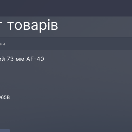
 товарів
вий 73 мм AF-40
965B